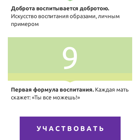
Доброта воспитывается добротою.
Искусство воспитания образами, личным
примером
9
Первая формула воспитания.
Каждая мать
скажет: «Ты все можешь!»
У Ч А С Т В О В А Т Ь