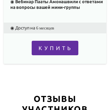
◉
Вебинар Пааты Амонашвили с ответами
на вопросы вашей мини-группы
◉ Доступ на
6 месяцев
К У П И Т Ь
ОТЗЫВЫ
УЧАСТНИКОВ