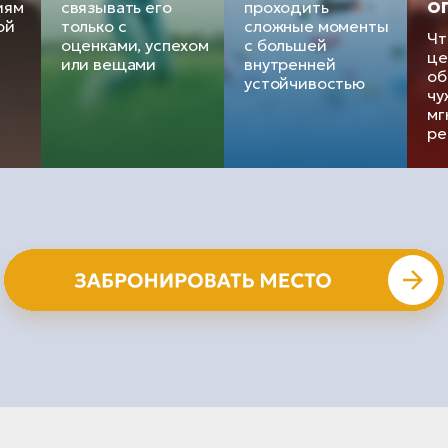
о
иям
связывать его
проходить
ой
только с
сложные моменты
Чт
оценками, успехом
с большей
це
или вещами
внутренней
об
устойчивостью
чу
мг
ре