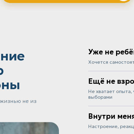
ение
Уже не реб
Хочется самостоят
р
оны
Ещё не взр
Не хватает опыта,
выборами
 жизнью не из
Внутри мен
Настроение, реак