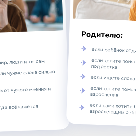
Родителю:
если ребёнок отд
если хотите понят
мир, люди и ты сам
подростка
или чужие слова сильно
если ищете слова
если хотите помоч
ь от чужого мнения и
взросления
если сами хотите 
гда всё кажется
взрослеющим реб