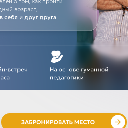
елей о том, как пройти
дный возраст,
в себя и друг друга
йн-встреч
На основе гуманной
часа
педагогики