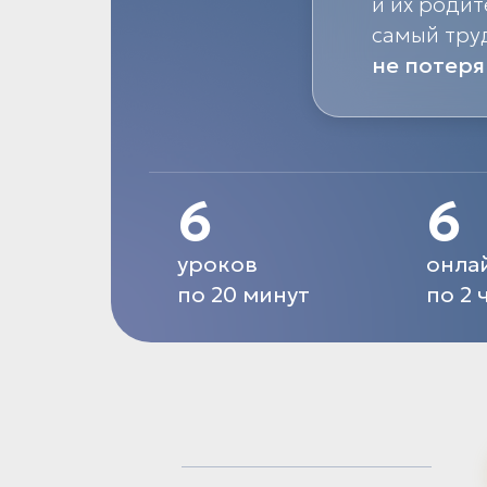
и их родит
самый тру
не потеря
6
6
уроков
онла
по 20 минут
по 2 