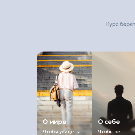
Курс берё
О мире
О себе
Чтобы увидеть:
Чтобы не