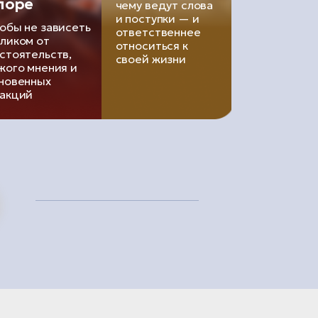
поре
чему ведут слова
и поступки — и
обы не зависеть
ответственнее
ликом от
относиться к
стоятельств,
своей жизни
жого мнения и
новенных
акций