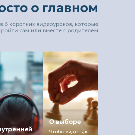
осто о главном
в 6 коротких видеоуроков, которые
ройти сам или вместе с родителем
О выборе
нутренней
Чтобы видеть, к