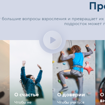
Пр
т большие вопросы взросления и превращает их 
подросток может п
О счастье
О доверии
О
в
Чтобы не
Чтобы учиться