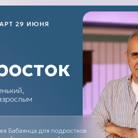
АРТ 29 ИЮНЯ
росток
енький,
 взрослым
сея Бабаянца для подростков