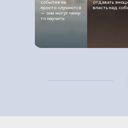
события не
отдавать эмоц
просто случаются
власть над соб
— они могут чему-
то научить