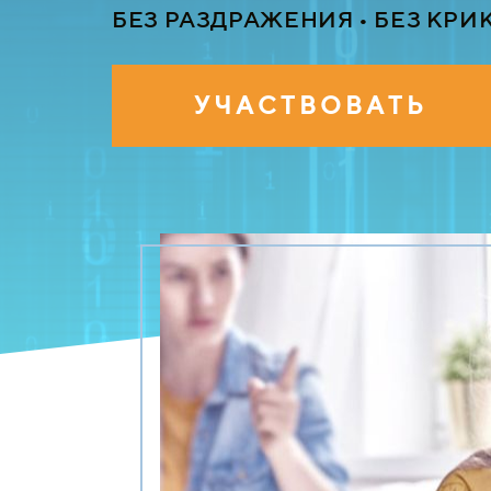
БЕЗ РАЗДРАЖЕНИЯ • БЕЗ КРИ
У Ч А С Т В О В А Т Ь