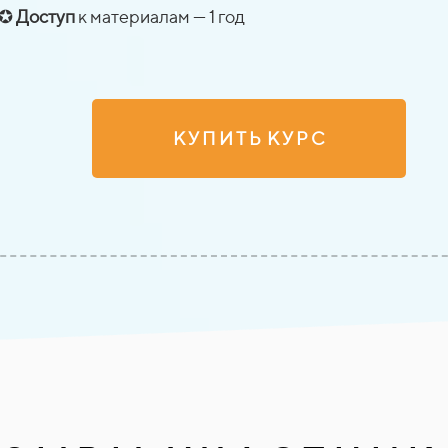
✪
Доступ
к материалам — 1 год
К У П И Т Ь К У Р С