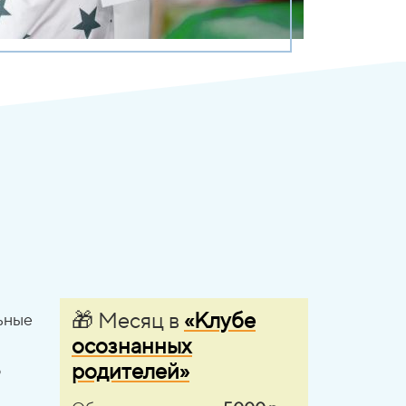
🎁 Месяц в
«Клубе
льные
осознанных
родителей»
о