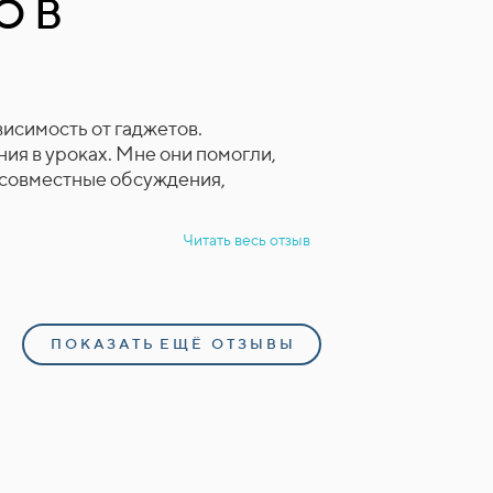
ОВ
висимость от гаджетов.
ния в уроках. Мне они помогли,
 совместные обсуждения,
Читать весь отзыв
П О К А З А Т Ь Е Щ Ё О Т З Ы В Ы