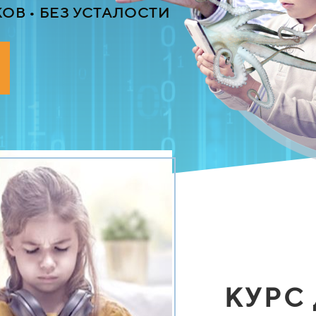
КОВ • БЕЗ УСТАЛОСТИ
С П И К Е Р :
ПААТА АМОНАШВИЛ
КУРС