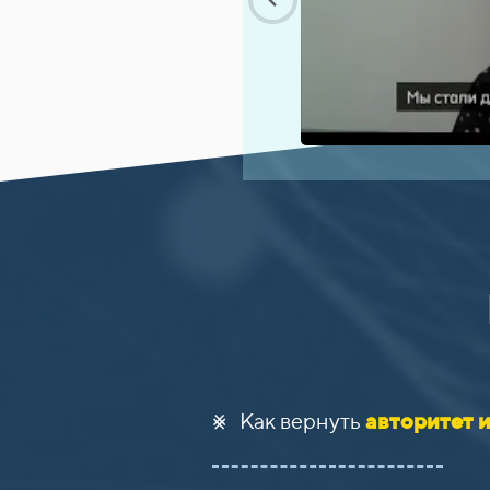
⨳ Как вернуть
авторитет 