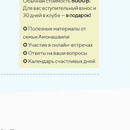
Обычная стоимость
5000 р.
Для вас вступительный взнос и
30 дней в клубе —
в подарок!
✪ Полезные материалы от
семьи Амонашвили
✪ Участие в онлайн-встречах
✪ Ответы на ваши вопросы
✪ Календарь счастливых дней