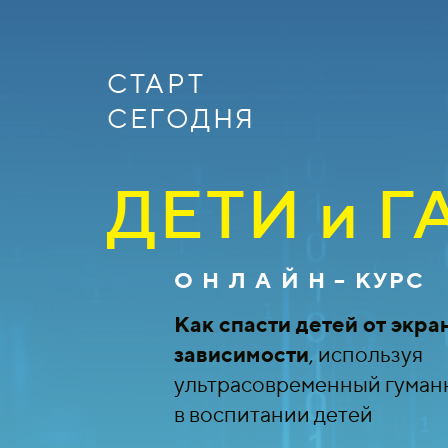
СТАРТ
СЕГОДНЯ
ДЕТИ и 
О Н Л А Й Н – КУРС
Как спасти детей от экра
зависимости
, используя
ультрасовременный гуман
в воспитании детей