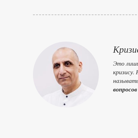
Кризи
Это лишь
кризису.
называт
вопросов