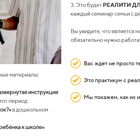
3. Это будет
РЕАЛИТИ Д
каждый семинар семьи с д
Вы увидите, что является н
обязательно нужно работа
Вас ждет не просто т
ные материалы:
Это практикум с реа
азвернутая инструкция
Мы покажем, как их и
этот период
ок?»
в дошкольном
ребёнка к школе»