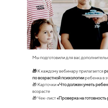
Мы подготовили для вас дополнитель
🎁
К каждому вебинару прилагается
р
по возрастной психологии
ребенка в 
🎁 Карточки
«Что должен уметь ребен
возрасте
🎁 Чек-лист
«Проверка на готовность 