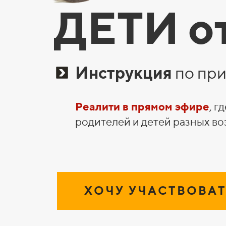
ДЕТИ от
Инструкция
по пр
Реалити в прямом эфире
, 
родителей и детей разных во
Х О Ч У У Ч А С Т В О В А Т 