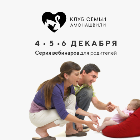
4 • 5 • 6 Д Е К А Б Р Я
Серия вебинаров
для родителей