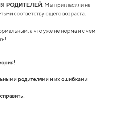
ЛЯ РОДИТЕЛЕЙ
. Мы пригласили на
етьми соответствующего возраста.
ормальным, а что уже не норма и с чем
ть!
еория!
льными родителями и их ошибками
справить!