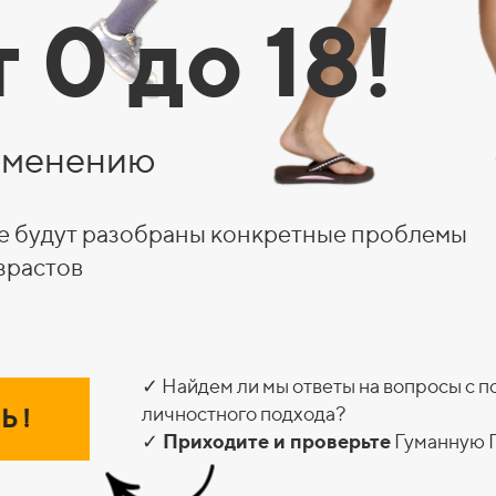
 0 до 18!
именению
где будут разобраны конкретные проблемы
зрастов
✓ Найдем ли мы ответы на вопросы с 
личностного подхода?
Ь !
✓
Приходите и проверьте
Гуманную П