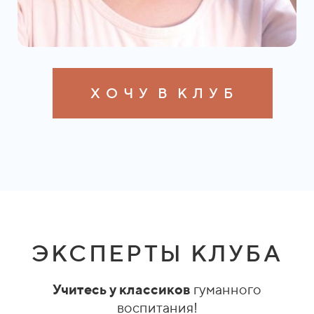
Х О Ч У В К Л У Б
ЭКСПЕРТЫ КЛУБА
Учитесь у классиков
гуманного
воспитания!