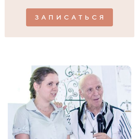
З А П И С А Т Ь С Я