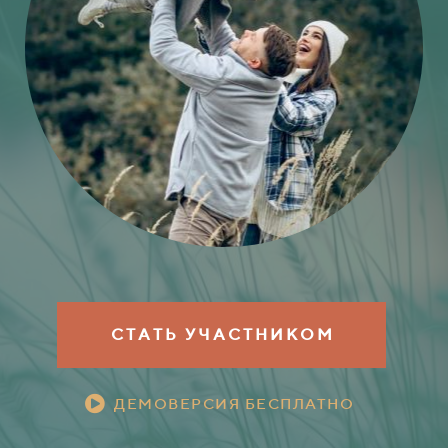
С Т А Т Ь У Ч А С Т Н И К О М
ДЕМОВЕРСИЯ БЕСПЛАТНО