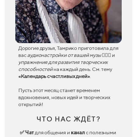
Дорогие друзья, Тамрико приготовила для
вас
аудионастройки от вашей музы
🧚🏻‍♀️ и
упражнения для развития творческих
способностей
на каждый день. См. тему
«Календарь счастливых дней»
.
Пусть этот месяц станет временем
вдохновения, новых идей и творческих
открытий!
ЧТО НАС ЖДЁТ?
✅
Чат
для общения
и
канал
с полезными