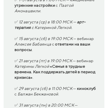
утренние настройки
с
Паатой
Амонашвили
.
✅
1
2 августа (ср) в 18:00 МСК
—
арт-
терапия
с
Катериной Легкой
.
✅
15 августа (сб) в 19:00 МСК
— вебинар
Алексея Бабаянца
с
ответами на ваши
вопросы
.
✅
21 августа (пт)
в 19:00 МСК
— вебинар
Катерины Легкой
«Семья в трудные
времена. Как поддержать детей в период
кризиса»
.
✅
29 августа (сб) в 11:00 МСК
—
киноклуб
с
Балжан Бекжановой
.
✅
31 августа (пн) в 20:00 МСК
—